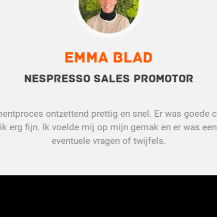
Emma Blad
Nespresso Sales Promotor
tmentproces ontzettend prettig en snel. Er was goede
k erg fijn. Ik voelde mij op mijn gemak en er was een 
eventuele vragen of twijfels.