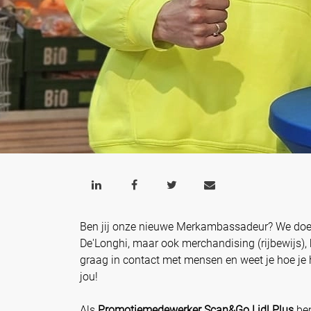
Ben jij onze nieuwe Merkambassadeur? We doen
De'Longhi, maar ook merchandising (rijbewijs), 
graag in contact met mensen en weet je hoe je
jou!
Als
Promotiemedewerker Scan&Go Lidl Plus
ben