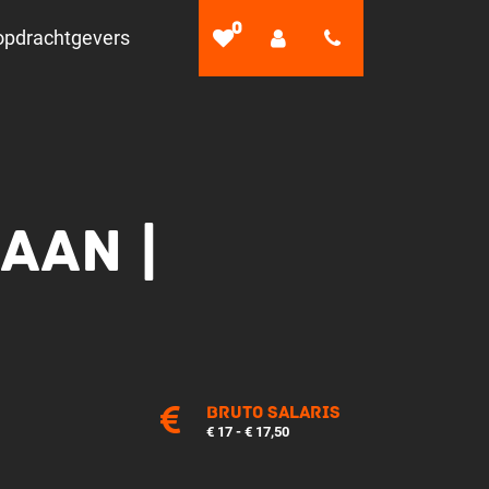
0
opdrachtgevers
AAN |
Bruto salaris
€ 17 - € 17,50