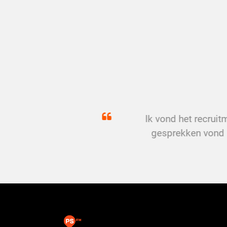
Ik vond het recrui
gesprekken vond i