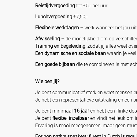
Reistijdvergoeding
tot €5,- per uur
Lunchvergoeding
€7,50,-
Flexibele werkdagen
– werk wanneer het jou u
Afwisseling
– de mogelijkheid om op verschille
Training en begeleiding
, zodat jij alles weet ov
Een dynamische en sociale baan
waarin je veel
Een goede bijbaan
die te combineren is met sc
Wie ben jij?
Je bent communicatief sterk en weet mensen e
Je hebt een representatieve uitstraling en een 
Je bent minimaal
16 jaar
en hebt een flinke dos
Je bent
flexibel inzetbaar
en vindt het leuk om i
Ervaring is mooi meegenomen, maar geen must –
For non native speakers: fluent in Dutch is requ