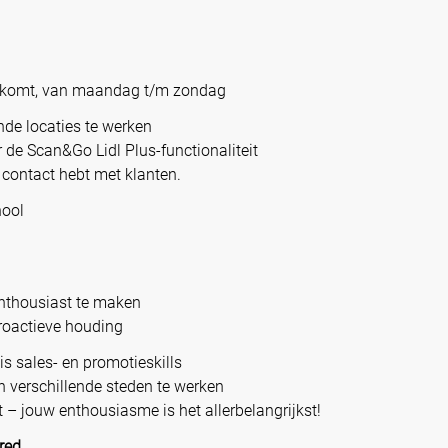
itkomt, van maandag t/m zondag
nde locaties te werken
er de Scan&Go Lidl Plus-functionaliteit
 contact hebt met klanten.
hool
nthousiast te maken
proactieve houding
is sales- en promotieskills
n verschillende steden te werken
 jouw enthousiasme is het allerbelangrijkst!
ired