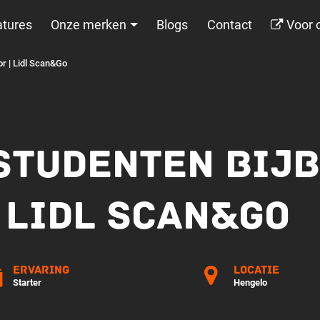
tures
Onze merken
Blogs
Contact
Voor 
or | Lidl Scan&Go
STUDENTEN BIJB
 LIDL SCAN&GO
Ervaring
Locatie
Starter
Hengelo