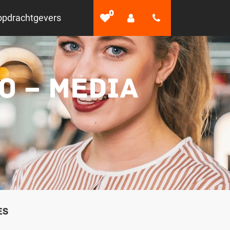
0
opdrachtgevers
O – MEDIA
es