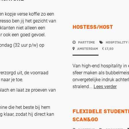
en kopje verse koffie zo een
esso ben jij het gezicht van
Hostess/Host
klanten niet alleen een
 ook een goed gevoel.
Parttime
Hospitality 
ondag (32 uur p/w) op
Amsterdam
17,50
€
Van high-end hospitality in
sfeer maken als bubbelmeisje
verzorgd uit, de voorraad
onvergetelijke indruk achte
 naar je toe.
stralend...
Lees verder
lach en laat ze proeven van
ine die het beste bij hem
Flexibele studente
g klaar, zodat hij direct kan
Scan&Go