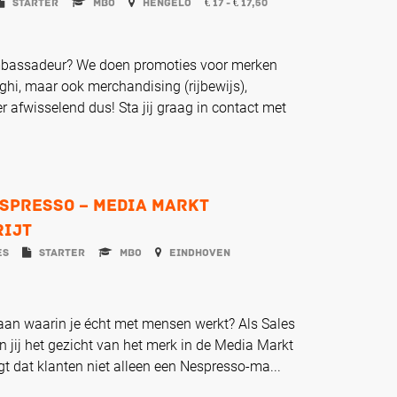
Starter
MBO
Hengelo
17 -
17,50
€
€
mbassadeur? We doen promoties voor merken
ghi, maar ook merchandising (rijbewijs),
r afwisselend dus! Sta jij graag in contact met
spresso – Media Markt
rijt
es
Starter
MBO
Eindhoven
aan waarin je écht met mensen werkt? Als Sales
jij het gezicht van het merk in de Media Markt
rgt dat klanten niet alleen een Nespresso-ma...