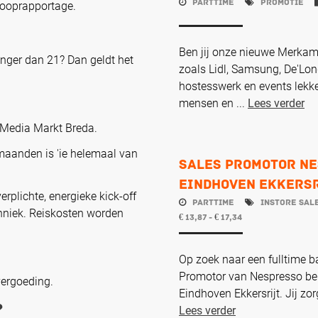
Parttime
Promotie
rkooprapportage.
Ben jij onze nieuwe Merka
jonger dan 21? Dan geldt het
zoals Lidl, Samsung, De'Lon
hostesswerk en events lekke
mensen en ...
Lees verder
n Media Markt Breda.
maanden is 'ie helemaal van
Sales Promotor Ne
Eindhoven Ekkers
verplichte, energieke kick-off
Parttime
Instore Sal
chniek. Reiskosten worden
13,87 -
17,34
€
€
Op zoek naar een fulltime b
Promotor van Nespresso ben 
vergoeding.
Eindhoven Ekkersrijt. Jij zo
?
Lees verder