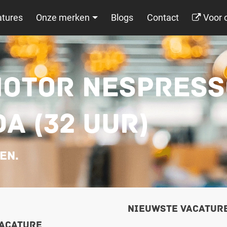
tures
Onze merken
Blogs
Contact
Voor 
OTOR NESPRESS
A (32 UUR)
len.
Nieuwste vacatur
vacature