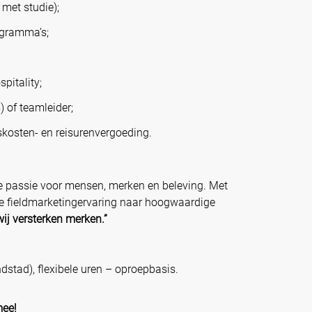
 met studie);
ogramma’s;
pitality;
 of teamleider;
iskosten- en reisurenvergoeding.
e passie voor mensen, merken en beleving. Met
e fieldmarketingervaring naar hoogwaardige
wij versterken merken.”
dstad), flexibele uren – oproepbasis.
mee!