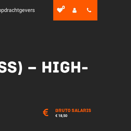
0
opdrachtgevers
SS) – HIGH-
Bruto salaris
€ 18,50