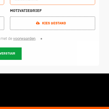
Motivatiebrief
Kies bestand
d met de
voorwaarden
.
VERSTUUR