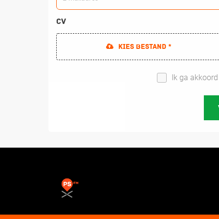
CV
Kies bestand *
Ik ga akkoor
Populaire pagina's