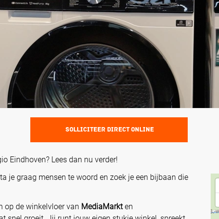
SOLLICITEER DIRECT ONLINE
egio Eindhoven? Lees dan nu verder!
Sta je graag mensen te woord en zoek je een bijbaan die
n op de winkelvloer van
MediaMarkt
en
 snel groeit. Jij runt jouw eigen stukje winkel, spreekt