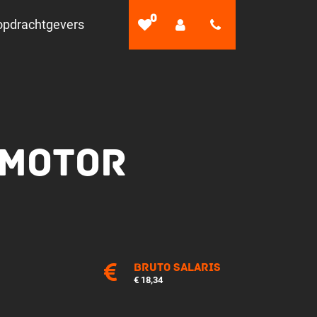
0
opdrachtgevers
OMOTOR
Bruto salaris
€ 18,34