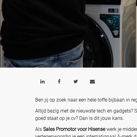
Ben jij op zoek naar een hele toffe bijbaan in r
Altijd bezig met de nieuwste tech en gadgets? 
goed staat op je cv? Dan is dit jouw kans.
Als
Sales Promotor voor Hisense
werk je midde
vertegenwoordig je een internationaal A‑merk dat