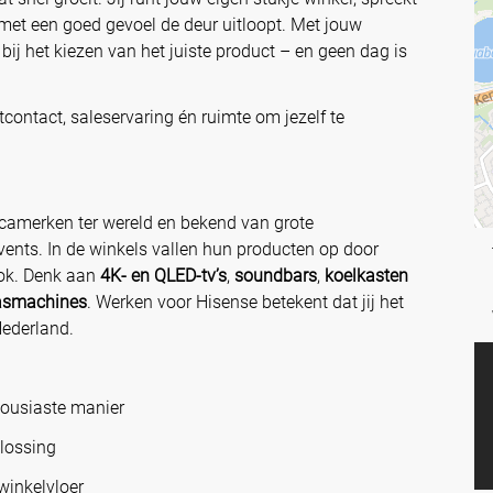
 met een goed gevoel de deur uitloopt. Met jouw
ij het kiezen van het juiste product – en geen dag is
ntcontact, saleservaring én ruimte om jezelf te
icamerken ter wereld en bekend van grote
ents. In de winkels vallen hun producten op door
ook. Denk aan
4K‑ en QLED‑tv’s
,
soundbars
,
koelkasten
 wasmachines
. Werken voor Hisense betekent dat jij het
Nederland.
housiaste manier
plossing
winkelvloer