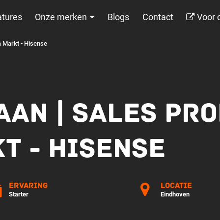
tures
Onze merken
Blogs
Contact
Voor 
a Markt - Hisense
AAN | SALES PR
T - HISENSE
Ervaring
Locatie
Starter
Eindhoven