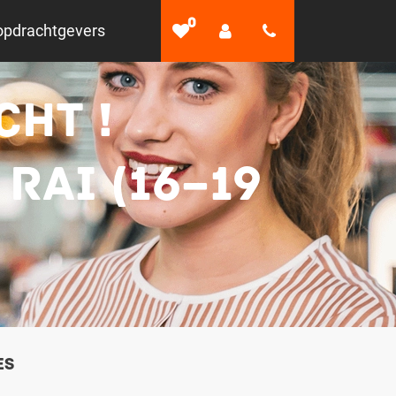
0
opdrachtgevers
CHT !
RAI (16–19
es