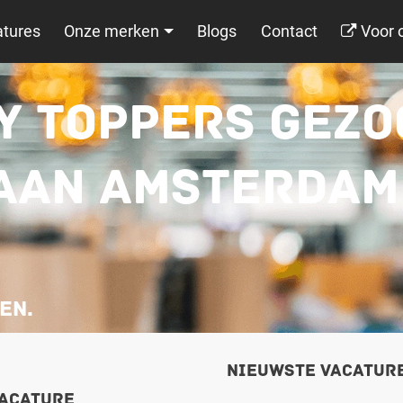
tures
Onze merken
Blogs
Contact
Voor 
Y TOPPERS GEZO
AN AMSTERDAM 
len.
Nieuwste vacatur
vacature