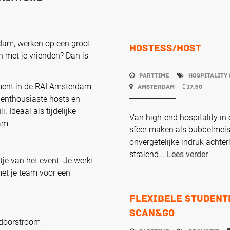
rdam, werken op een groot
Hostess/Host
 met je vrienden? Dan is
Parttime
Hospitality 
ment in de RAI Amsterdam
Amsterdam
17,50
€
 enthousiaste hosts en
. Ideaal als tijdelijke
Van high-end hospitality in
am.
sfeer maken als bubbelmeisje
onvergetelijke indruk achte
stralend...
Lees verder
tje van het event. Je werkt
et je team voor een
Flexibele studente
Scan&Go
 doorstroom