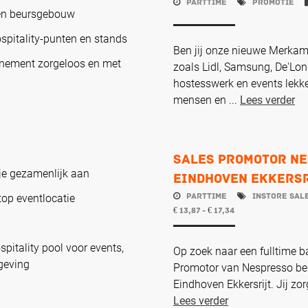
Parttime
Promotie
 en beursgebouw
spitality-punten en stands
Ben jij onze nieuwe Merka
enement zorgeloos en met
zoals Lidl, Samsung, De'Lon
hostesswerk en events lekke
mensen en ...
Lees verder
Sales Promotor Ne
je gezamenlijk aan
Eindhoven Ekkers
Parttime
Instore Sal
top eventlocatie
13,87 -
17,34
€
€
itality pool voor events,
Op zoek naar een fulltime b
geving
Promotor van Nespresso ben 
Eindhoven Ekkersrijt. Jij zo
Lees verder