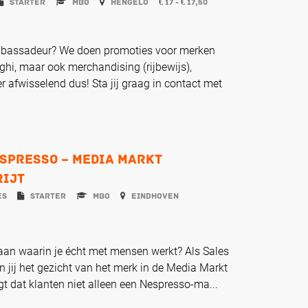
Starter
MBO
Hengelo
17 -
17,50
€
€
mbassadeur? We doen promoties voor merken
ghi, maar ook merchandising (rijbewijs),
r afwisselend dus! Sta jij graag in contact met
spresso – Media Markt
rijt
es
Starter
MBO
Eindhoven
aan waarin je écht met mensen werkt? Als Sales
jij het gezicht van het merk in de Media Markt
rgt dat klanten niet alleen een Nespresso-ma...