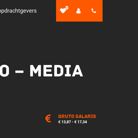
0
opdrachtgevers
O – MEDIA
Bruto salaris
€ 13,87 - € 17,34