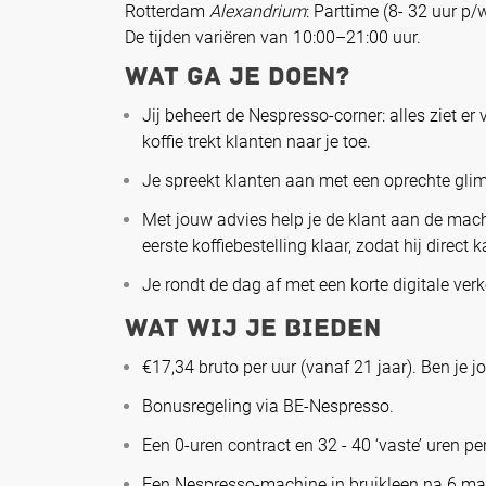
Rotterdam
Alexandrium
: Parttime (8- 32 uur p/
De tijden variëren van 10:00–21:00 uur.
Wat ga je doen?
Jij beheert de Nespresso-corner: alles ziet er
koffie trekt klanten naar je toe.
Je spreekt klanten aan met een oprechte glim
Met jouw advies help je de klant aan de mach
eerste koffiebestelling klaar, zodat hij direct 
Je rondt de dag af met een korte digitale ve
Wat wij je bieden
€17,34 bruto per uur (vanaf 21 jaar). Ben je 
Bonusregeling via BE-Nespresso.
Een 0-uren contract en 32 - 40 ‘vaste’ uren p
Een Nespresso-machine in bruikleen na 6 maa