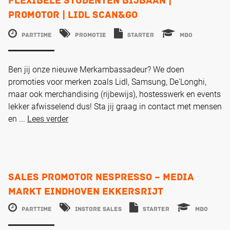
Flexibele studenten Bijbaan |
Promotor | Lidl Scan&Go
Parttime
Promotie
Starter
MBO
Ben jij onze nieuwe Merkambassadeur? We doen
promoties voor merken zoals Lidl, Samsung, De'Longhi,
maar ook merchandising (rijbewijs), hostesswerk en events
lekker afwisselend dus! Sta jij graag in contact met mensen
en ...
Lees verder
Sales Promotor Nespresso – Media
Markt Eindhoven Ekkersrijt
Parttime
Instore Sales
Starter
MBO
€
€
Eindhoven
13,87 -
17,34