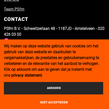
Team PSfm
Contact
PSfm B.V. - Schweitzerlaan 48 - 1187JD - Amstelveen - 020
426 03 00
Wij maken op deze website gebruik van cookies om het
gebruik van deze website en daarbuiten te
vergemakkelijken, de prestaties en gebruikerservaring te
verbeteren en de relevantie van het aanbod te verhogen.
Klik op akkoord om aan te geven dat je instemt met
ons
privacy statement
.
Akkoord
NIET ACCEPTEREN